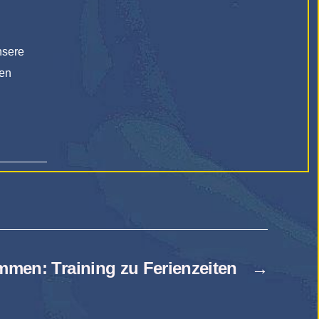
nsere
sen
men: Training zu Ferienzeiten
→