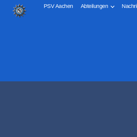
PSV Aachen
Abteilungen
Nachri
PSV
Aachen