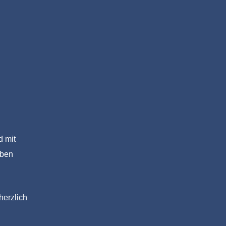
d mit
iben
herzlich